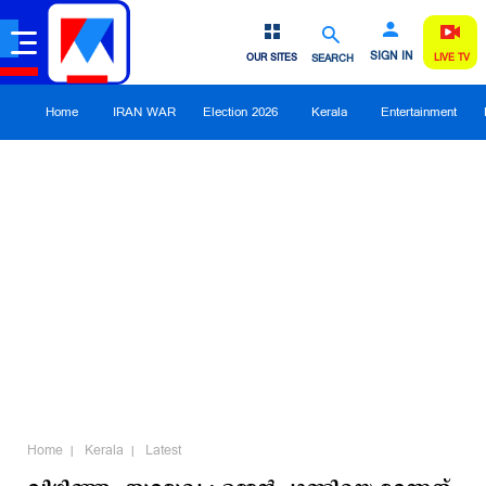
SIGN IN
OUR SITES
SEARCH
LIVE TV
Home
IRAN WAR
Election 2026
Kerala
Entertainment
Home
Kerala
Latest