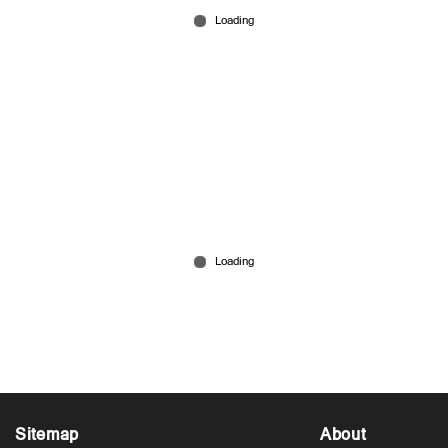
Mar 15, 2026
കേരളത്തില്‍ ഏറ്റവും കൂടുതല്‍ ഫേസ്ബുക്ക്
ഫോളോവേഴ്സ് ഏത് നേതാവിന്? ; വൈറല്‍
കുറിപ്പ്
Mar 15, 2026
Sitemap
About