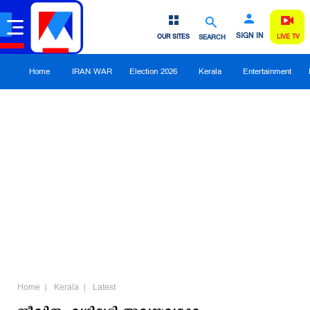
SIGN IN
OUR SITES
SEARCH
LIVE TV
Home
IRAN WAR
Election 2026
Kerala
Entertainment
Home
Kerala
Latest