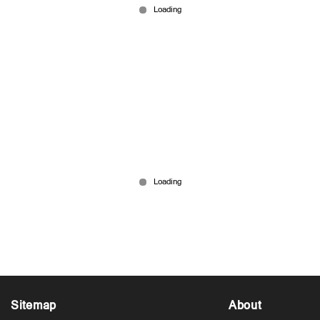
നഷ്ടമായത് കുടുംബത്തിന്റെ പ്രതീക്ഷകള്‍;
വേദനയ്ക്കിടയിലും 4 പേർക്ക് പുതുജീവന്‍
Mar 04, 2026
Sitemap
About