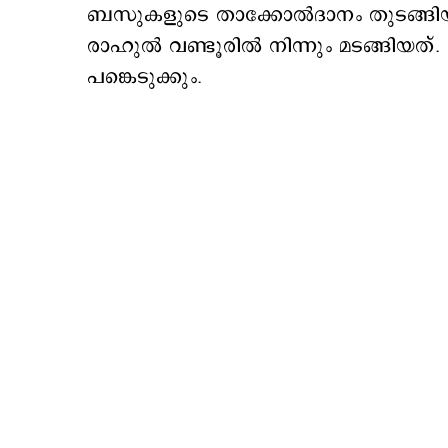
ബസുകളുടെ താക്കോൽദാനം തുടങ്ങി
രാഹുൽ വണ്ടൂരിൽ നിന്നും മടങ്ങിയത്
പങ്കെടുക്കും.