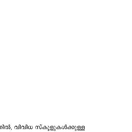
ിൽ, വിവിധ സ്കൂളുകൾക്കുള്ള