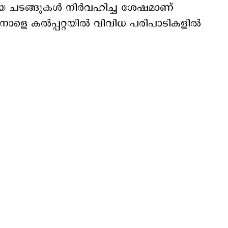
യ ചടങ്ങുകൾ നിർവഹിച്ച ശേഷമാണ്
. നാളെ കൽപ്പറ്റയിൽ വിവിധ പരിപാടികളിൽ