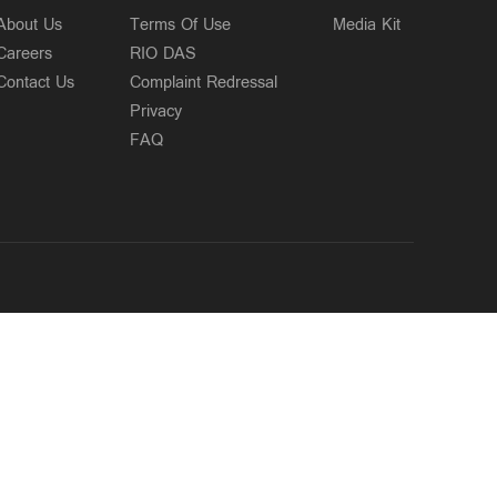
About Us
Terms Of Use
Media Kit
Careers
RIO DAS
Contact Us
Complaint Redressal
Privacy
FAQ
OUR SITES
MANORAMA
ONMANORAMA
THE WEEK
ONLINE