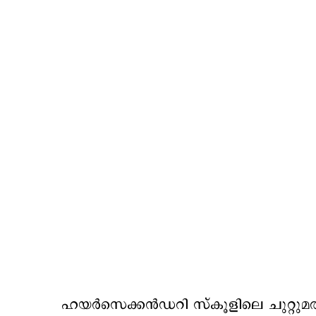
ഹയർസെക്കൻഡറി സ്‌കൂളിലെ ചുറ്റുമത