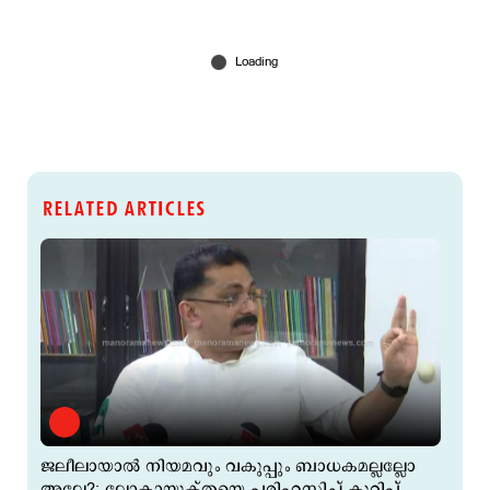
RELATED ARTICLES
ജലീലായാൽ നിയമവും വകുപ്പും ബാധകമല്ലല്ലോ
അല്ലേ?; ലോകായുക്തയെ പരിഹസിച്ച് കുറിപ്പ്