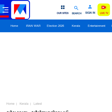
SIGN IN
OUR SITES
SEARCH
LIVE TV
Home
IRAN WAR
Election 2026
Kerala
Entertainment
Home
Kerala
Latest