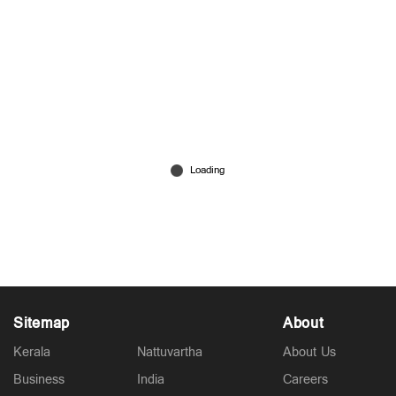
ഇതര സംസ്ഥാനങ്ങളിൽ കോവിഡ് ഉയരുന്നു;
മുന്നൊരുക്കങ്ങളില്ലാതെ കേരളം
Apr 25, 2022
Sitemap
About
Kerala
Nattuvartha
About Us
Business
India
Careers