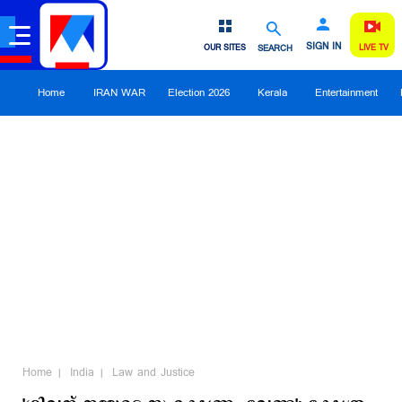
SIGN IN
OUR SITES
SEARCH
LIVE TV
Home
IRAN WAR
Election 2026
Kerala
Entertainment
Home
India
Law and Justice