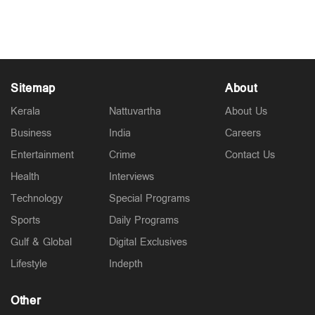
ഹൈക്കോടതിയുടെ രൂക്ഷവിമർശനം
Dec 10, 2025
Sitemap
About
Kerala
Nattuvartha
About Us
Business
India
Careers
Entertainment
Crime
Contact Us
Health
Interviews
Technology
Special Programs
Sports
Daily Programs
Gulf & Global
Digital Exclusives
Lifestyle
Indepth
Other