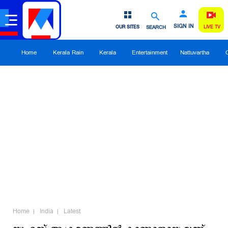
SIGN IN
OUR SITES
SEARCH
LIVE TV
Home
Kerala Rain
Kerala
Entertainment
Nattuvartha
Home
India
Latest