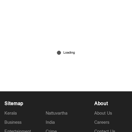
ട്രെയിനുകളിൽ യാത്രക്കാരുടെ മോഷണം;
റെയിൽവേയ്ക്ക് 104 കോടിയുടെ നഷ്ടം
Jul 13, 2026
Sitemap
About
Kerala
Nattuvartha
About Us
Business
India
Careers
Entertainment
Crime
Contact Us