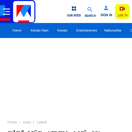
SIGN IN
OUR SITES
SEARCH
LIVE TV
Home
Kerala Rain
Kerala
Entertainment
Nattuvartha
Home
India
Latest