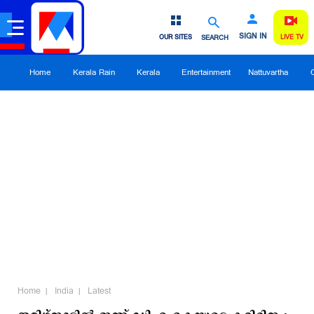
SIGN IN
OUR SITES
SEARCH
LIVE TV
Home
Kerala Rain
Kerala
Entertainment
Nattuvartha
Home
India
Latest