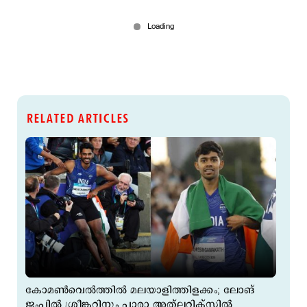
RELATED ARTICLES
കോമൺവെൽത്തില്‍ മലയാളിത്തിളക്കം; ലോങ്
ജംപിൽ ശ്രീങ്കറിനും പാരാ അത്‌ലറ്റിക്സില്‍