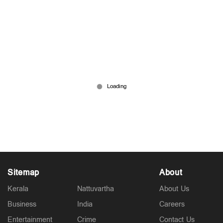
പുതിയ സെന്‍ട്രല്‍ ജയില്‍ പത്തനംതിട്ടയില്‍
സ്ഥാപിക്കണം; ജയിൽ പരിഷ്കരണ കമ്മിഷന്‍
Jul 29, 2026
Sitemap
About
Kerala
Nattuvartha
About Us
Business
India
Careers
Entertainment
Crime
Contact Us