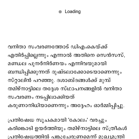
വനിതാ സംവരണത്തോട് ഡിഎംകെയ്ക്ക്
എതിർപ്പില്ലെന്നും എന്നാൽ അതിനെ സെൻസസ്,
മണ്ഡല പുനർനിർണയം എന്നിവയുമായി
ബന്ധിപ്പിക്കുന്നത് ദുഷ്ടലാക്കോടെയാണെന്നും
സ്റ്റാലിൻ പറഞ്ഞു. ദശാബ്ദങ്ങൾക്ക് മുമ്പ്
തമിഴ്‌നാട്ടിലെ തദ്ദേശ സ്ഥാപനങ്ങളിൽ വനിതാ
സംവരണം നടപ്പിലാക്കിയത്
കരുണാനിധിയാണെന്നും അദ്ദേഹം ഓർമ്മിപ്പിച്ചു.
പ്രതിഷേധ സൂചകമായി 'കോലം' വരച്ചും
കരിങ്കൊടി ഉയർത്തിയും തമിഴ്‌നാട്ടിലെ സ്ത്രീകൾ
പ്രതിഷേധത്തിൽ പങ്കുചേരുണമെന്ന് മുഖ്യമന്ത്രി