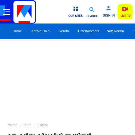
SIGN IN
OUR SITES
SEARCH
LIVE TV
Home
Kerala Rain
Kerala
Entertainment
Nattuvartha
Home
India
Latest