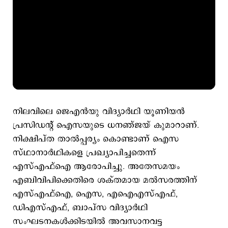
നിലവിലെ ജെഎന്‍യു വിദ്യാര്‍ഥി യൂണിയന്‍
പ്രസിഡന്‍റ് ഐസയുടെ ധനഞ്ജയ് കുമാറാണ്.
നിക്ഷിപ്ത താല്‍പ്പര്യം കൊണ്ടാണ് ഐസ
സ്ഥാനാര്‍ഥികളെ പ്രഖ്യാപിച്ചതെന്ന്
എസ്എഫ്ഐ ആരോപിച്ചു. അതേസമയം
എബിവിപിക്കെതിരെ ശക്തമായ മല്‍സരത്തിന്
എസ്എഫ്ഐ, ഐസ, എഐഎസ്എഫ്,
ഡിഎസ്എഫ്, ബാപ്‌സ വിദ്യാര്‍ഥി
സംഘടനകള്‍ക്കിടയില്‍ അവസാനവട്ട