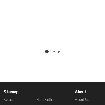
ഗള്‍ഫില്‍നിന്നുള്ള വിമാനനിരക്ക് കുത്തനെ കൂട്ടി;
യുദ്ധമറവില്‍ വന്‍കൊള്ള
Mar 12, 2026
Sitemap
About
Kerala
Nattuvartha
About Us