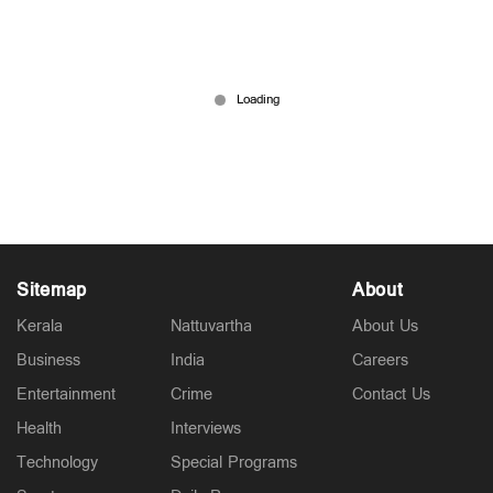
മുൻ റെയിൽവേ ഉദ്യോഗത്തിന്റെ ഓർമ്മയ്ക്കായി;
ട്രെയിനും അനൗൺസ്മെന്റും ഉള്ള ഒരു വീട്
Mar 05, 2026
Sitemap
About
Kerala
Nattuvartha
About Us
Business
India
Careers
Entertainment
Crime
Contact Us
Health
Interviews
Technology
Special Programs