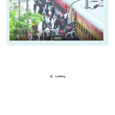
കടുത്ത തിരക്ക്; എറണാകുളത്ത് നിന്ന് കോട്ടയം
ഭാഗത്തേക്കുള്ള ട്രെയിൻ യാത്രക്കാരുടെ ദുരിതം
രൂക്ഷം
Mar 05, 2026