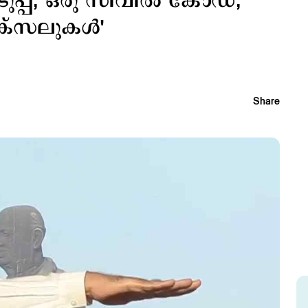
ുപ്പ്, ഒരു സിവില്‍ കോഡ്;
ക്സലുകള്‍'
Share