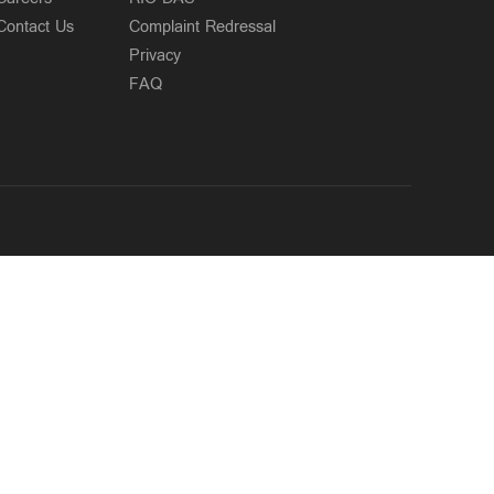
Contact Us
Complaint Redressal
Privacy
FAQ
OUR SITES
MANORAMA
ONMANORAMA
THE WEEK
ONLINE