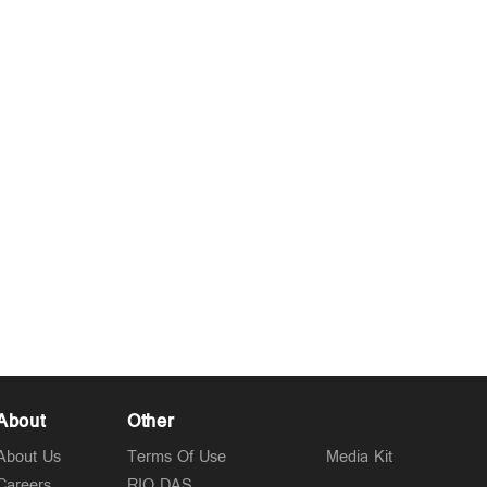
About
Other
About Us
Terms Of Use
Media Kit
Careers
RIO DAS