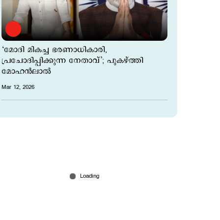
‘മോദി മികച്ച ഭരണാധികാരി,
പ്രചോദിപ്പിക്കുന്ന നേതാവ്’; പുകഴ്ത്തി
മോഹൻലാൽ
Mar 12, 2026
റിയാസ് വേണ്ട, രാജീവ് ആകാം?;