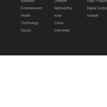
Business
Lifestyle
Daily Progr
Entertainment
Nattuvartha
Digital Exclu
Health
India
Indepth
Technology
Crime
Sports
Interviews