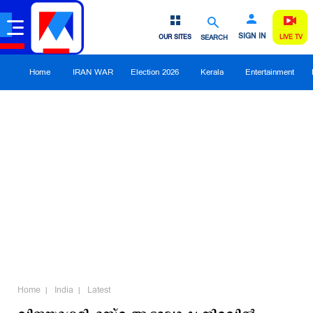
SIGN IN
OUR SITES
SEARCH
LIVE TV
Home
IRAN WAR
Election 2026
Kerala
Entertainment
Home
India
Latest