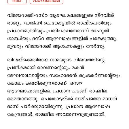
INDIA
VIJAYADASHAMI
വിജയദശമി–ദസ്റ ആഘോഷങ്ങളുടെ നിറവില്‍
രാജ്യം. ഡല്‍ഹി ചെങ്കോട്ടയില്‍ രാഷ്ട്രപതിയും
പ്രധാനമന്ത്രിയും പ്രതിപക്ഷനേതാവ് രാഹുല്‍
ഗാന്ധിയും ദസ്റ ആഘോഷങ്ങളില്‍ പങ്കെടുത്തു.
മൂവരും വിജയദശമി ആശംസകളും നേര്‍ന്നു.
തിന്മയ്‌ക്കെതിരായ നന്മയുടെ വിജയത്തിന്‍റെ
പ്രതീകമായി രാവണന്‍റെയും മകൻ
മേഘനാഥന്‍റെയും സഹോദരൻ കുംഭകര്‍ണന്‍റെയും
കോലം കത്തിക്കുന്നതാണ് ദസറ
ആഘോഷങ്ങളിലെ പ്രധാന ചടങ്ങ്. രാംലീല
മൈതാനത്തു ചെങ്കോട്ടയ്ക്ക് സമീപത്തെ മാധവ്
ദാസ് പാർക്കുമായിരുന്നു പ്രധാന ആഘോഷ
കേന്ദ്രങ്ങള്‍. രാമലീല അവതണവുമുണ്ടായി.