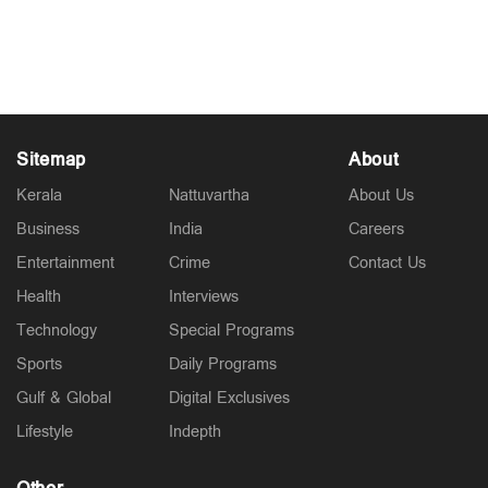
ദമ്പതികളെ ക്ഷേത്രത്തില്‍ നിന്നും പുറത്താക്കി
Feb 24, 2026
Sitemap
About
Kerala
Nattuvartha
About Us
Business
India
Careers
Entertainment
Crime
Contact Us
Health
Interviews
Technology
Special Programs
Sports
Daily Programs
Gulf & Global
Digital Exclusives
Lifestyle
Indepth