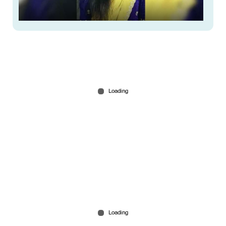
ഐ ലവ് യു’സന്ദേശമയച്ചതിനു പിന്നാലെ
യുട്യൂബര്‍ ജീവനൊടുക്കി; പ്രണയത്തകര്‍ച്ചയിലെന്ന്
സൂചന
Feb 26, 2026
സ്വയം ദൈവമായി ഉന്നതകുലജാതന്‍; യുവദലിത്