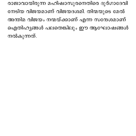
രാജാവായിരുന്ന മഹിഷാസുരനെതിരെ ദുർഗാദേവി
നേടിയ വിജയമാണ് വിജയദശമി. തിന്മയുടെ മേൽ
അന്തിമ വിജയം നന്മയ്ക്കാണ് എന്ന സന്ദേശമാണ്
ഐതിഹ്യങ്ങൾ പലതെങ്കിലും ഈ ആഘോഷങ്ങൾ
നൽകുന്നത്.