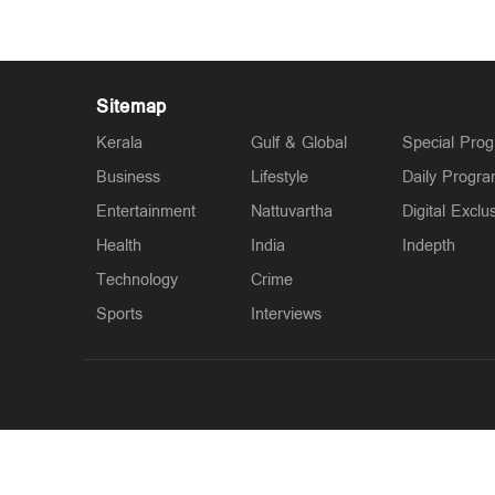
Sitemap
Kerala
Gulf & Global
Special Pro
Business
Lifestyle
Daily Progr
Entertainment
Nattuvartha
Digital Exclu
Health
India
Indepth
Technology
Crime
Sports
Interviews