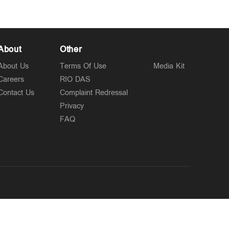
About
Other
About Us
Terms Of Use
Media Kit
Careers
RIO DAS
Contact Us
Complaint Redressal
Privacy
FAQ