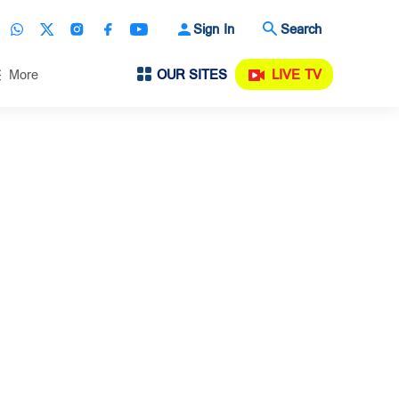
Sign In
Search
OUR SITES
LIVE TV
More