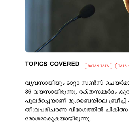
TOPICS COVERED
RATAN TATA
TATA
വ്യവസായിയും ടാറ്റാ സൺസ് ചെയർമാൻ 
86 വയസായിരുന്നു. രക്തസമ്മർദം കു
പുലർച്ചെയാണ് മുംബൈയിലെ ബ്രീച്ച് 
തീവ്രപരിചരണ വിഭാഗത്തിൽ ചികിത്സ
മോശമാകുകയായിരുന്നു.