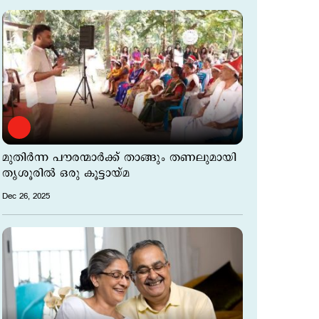
മുതിർന്ന പൗരന്മാർക്ക് താങ്ങും തണലുമായി
തൃശൂരിൽ ഒരു കൂട്ടായ്മ
Dec 26, 2025