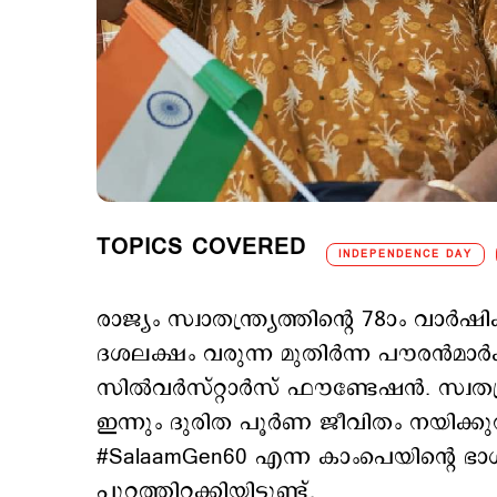
TOPICS COVERED
INDEPENDENCE DAY
രാജ്യം സ്വാതന്ത്ര്യത്തിന്‍റെ 78ാം വാ
ദശലക്ഷം വരുന്ന മുതിര്‍ന്ന പൗരന്‍മാര
സിൽവർസ്റ്റാർസ് ഫൗണ്ടേഷന്‍. സ്വതന്ത്
ഇന്നും ദുരിത പൂര്‍ണ ജീവിതം നയിക്കു
#SalaamGen60 എന്ന കാംപെയിന്‍റെ
പുറത്തിറക്കിയിട്ടുണ്ട്.