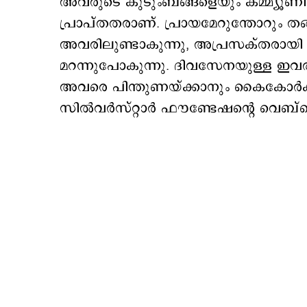
അവരുടെ കുടുംബങ്ങളെയും കമ്മ്യൂണി
പ്രാപ്തതരാണ്. പ്രായമേറുന്തോറും ത
അവരിലുണ്ടാകുന്നു, അപ്രസക്തരായി 
മറന്നുപോകുന്നു. ദിവസേനയുള്ള ഇവരു
അവരെ പിന്തുണയ്ക്കാനും കൈകോർക്ക
സില്‍വര്‍സ്റ്റാര്‍ ഫൗണ്ടേഷന്‍റെ വെബ്