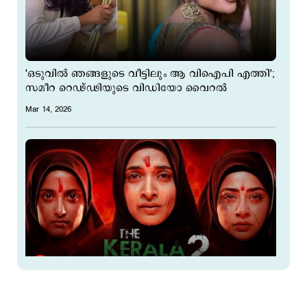
'ഒടുവില്‍ ഞങ്ങളുടെ വീട്ടിലും ആ വിഐപി എത്തി';
സമീറ റെഢ്ഢിയുടെ വിഡിയോ വൈറല്‍
Mar 14, 2026
റിലീസ് തടഞ്ഞ ഉത്തരവിന് സ്റ്റേ; കേരള
സ്റ്റോറി-2 ന് പ്രദര്‍ശനാനുമതി