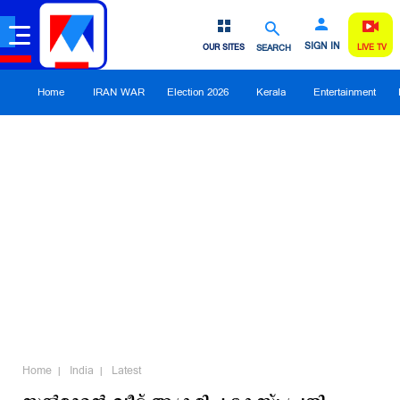
SIGN IN
OUR SITES
SEARCH
LIVE TV
Home
IRAN WAR
Election 2026
Kerala
Entertainment
Home
India
Latest