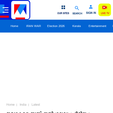
SIGN IN
OUR SITES
SEARCH
LIVE TV
Home
IRAN WAR
Election 2026
Kerala
Entertainment
Home
India
Latest