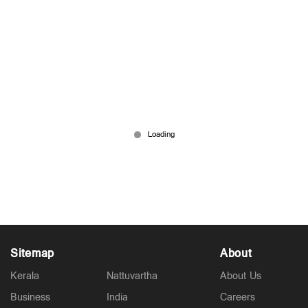
ചവിട്ടുപടിയില്‍ നിന്നു മാറില്ല, കണ്ടക്ടറെ
കടിച്ചുപരുക്കേല്‍പ്പിച്ച് യാത്രക്കാരന്‍; അറസ്റ്റ്
Feb 21, 2026
Sitemap
About
Kerala
Nattuvartha
About Us
Business
India
Careers