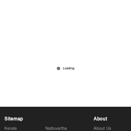
Sitemap
About
Kerala
Nattuvartha
About Us