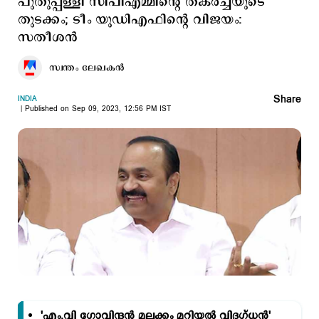
പുതുപ്പള്ളി സിപിഎമ്മിന്റെ തകര്‍ച്ചയുടെ
തുടക്കം; ടീം യുഡിഎഫിന്റെ വിജയം:
സതീശന്‍
സ്വന്തം ലേഖകൻ
Share
INDIA
Published on Sep 09, 2023, 12:56 PM IST
'എം.വി ഗോവിന്ദന്‍ മലക്കം മറിയല്‍ വിദഗ്ധന്‍'