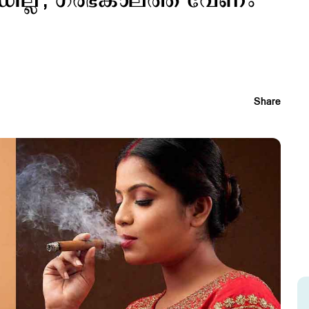
ില്ല'; ഗര്‍ഭകാലത്ത് വേണം
Share