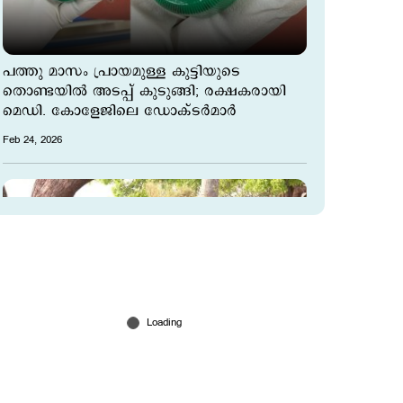
പത്തു മാസം പ്രായമുള്ള കുട്ടിയുടെ
തൊണ്ടയിൽ അടപ്പ് കുടുങ്ങി; രക്ഷകരായി
മെഡി. കോളേജിലെ ഡോക്ടർമാർ
Feb 24, 2026
കൊച്ചി കായലില്‍ നവജാതശിശുവിന്റെ
മൃതദേഹം; പൊക്കിള്‍ക്കൊടി മുറിച്ചു