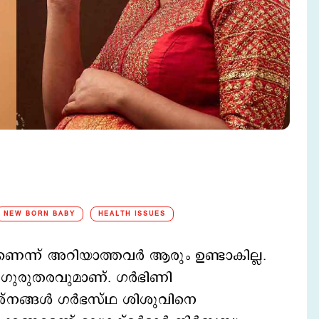
NEW BORN BABY
HEALTH ISSUES
്ന് അറിയാത്തവര്‍ ആരും ഉണ്ടാകില്ല.
ഗുരുതരവുമാണ്. ഗര്‍ഭിണി
്നങ്ങള്‍ ഗര്‍ഭസ്ഥ ശിശുവിനെ