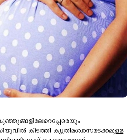
കുഞ്ഞുങ്ങളിലേറെപ്പേരെയും
വില്‍ കിടത്തി കൃത്രിമശ്വാസമടക്കമുള്ള