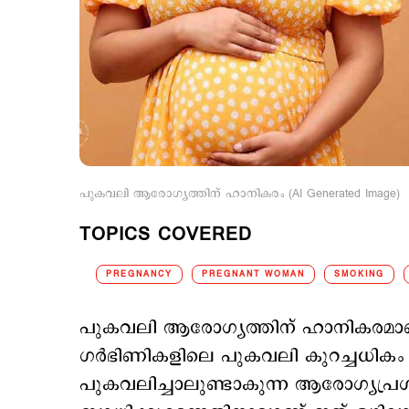
പുകവലി ആരോഗ്യത്തിന് ഹാനികരം (AI Generated Image)
TOPICS COVERED
PREGNANCY
PREGNANT WOMAN
SMOKING
പുകവലി ആരോഗ്യത്തിന് ഹാനികരമാണെന
ഗര്‍ഭിണികളിലെ പുകവലി കുറച്ചധികം 
പുകവലിച്ചാലുണ്ടാകുന്ന ആരോഗ്യപ്രശ