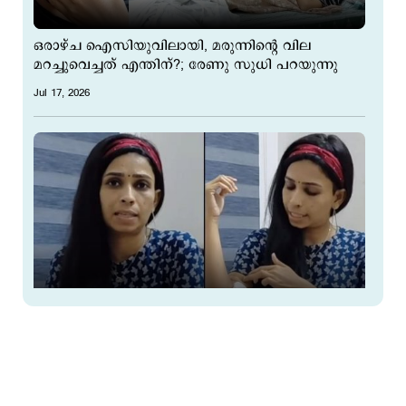
ഒരാഴ്ച ഐസിയുവിലായി, മരുന്നിന്റെ വില
മറച്ചുവെച്ചത് എന്തിന്?; രേണു സുധി പറയുന്നു
Jul 17, 2026
എനിക്ക് എന്തെങ്കിലും സംഭവിച്ചാൽ റിതപ്പന്റെ
പൂർണ അവകാശം ആ നാല് പേർക്ക് : രേണു സുധി
Jul 11, 2026