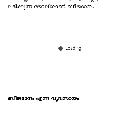
ലഭിക്കുന്ന ജോലിയാണ് ബീജദാനം.
ബീജദാനം എന്ന വ്യവസായം