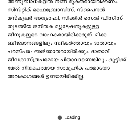
അണുബാധകളിൽ നിന്ന് മുക്തരായിരിക്കണം.
സിസ്റ്റിക് ഫൈബ്രോസിസ്, സ്പൈനൽ
മസ്കുലർ അട്രോഫി, സിക്കിൾ സെൽ ഡിസീസ്
തുടങ്ങിയ ജനിതക മ്യൂട്ടേഷനുകളുള്ള
ജീനുകളുടെ വാഹകരായിരിക്കരുത്. മിക്ക
ബീജദാനങ്ങളിലും സ്വീകർത്താവും ദാതാവും
പരസ്പരം അജ്ഞാതരായിരിക്കും. ദാതാവ്
ജീവശാസ്ത്രപരമായ പിതാവാണെങ്കിലും കുട്ടിക്ക്
മേല്‍ നിയമപരമായ സാമൂഹിക പരമായോ
അവകാശങ്ങള്‍ ഉണ്ടായിരിക്കില്ല.