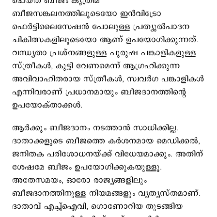
ചെയ്ത ബീജം കൃത്രിമ
ബീജസങ്കലനത്തിലൂടെയോ ഇൻവിട്രോ
ഫെർട്ടിലൈസേഷൻ പോലുള്ള പ്രത്യുൽപാദന
ചികിത്സകളിലൂടെയോ ആണ് ഉപയോഗിക്കുന്നത്.
വന്ധ്യതാ പ്രശ്നങ്ങളുള്ള പുരുഷ പങ്കാളികളുള്ള
സ്ത്രീകള്‍, കുട്ടി വേണമെന്ന് ആഗ്രഹിക്കുന്ന
അവിവാഹിതരായ സ്ത്രീകള്‍, സ്വവർഗ പങ്കാളികള്‍
എന്നിവരാണ് പ്രധാനമായും ബീജദാനത്തിന്‍റെ
ഉപയോക്താക്കള്‍.
ആര്‍ക്കും ബീജദാനം നടത്താന്‍ സാധിക്കില്ല.
ദാതാക്കളുടെ ബീജത്തെ കർശനമായ മെഡിക്കൽ,
ജനിതക പരിശോധനയ്ക്ക് വിധേയമാക്കും. അതിന്
ശേഷമേ ബീജം ഉപയോഗിക്കുകയുള്ളൂ.
അതേസമയം, ഓരോ രാജ്യങ്ങളിലും
ബീജദാനത്തിനുള്ള നിയമങ്ങളും വ്യത്യസ്തമാണ്.
ദാതാവ് ‌എച്ച്ഐവി, ഗൊണോറിയ തുടങ്ങിയ