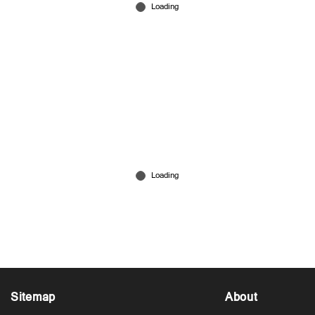
‘സുധിച്ചേട്ടനിലേക്ക് അകലം കുറയുന്നു’;
സോഷ്യല്‍മീഡിയ ഉപേക്ഷിക്കൂ, തിരിച്ചുവരൂ
രേണുവെന്ന് കമന്റുകള്‍
Jul 09, 2026
Sitemap
About