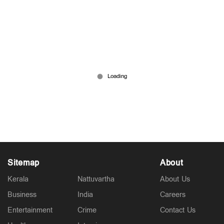
'നല്ല നിലാവുള്ള രാത്രി' തിരക്കഥാകൃത്ത് പ്രഫുൽ
സുരേഷ് അന്തരിച്ചു
Jan 13, 2026
Sitemap
About
Kerala
Nattuvartha
About Us
Business
India
Careers
Entertainment
Crime
Contact Us