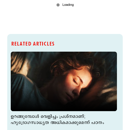
RELATED ARTICLES
ഉറങ്ങുമ്പോള്‍ വെളിച്ചം പ്രശ്നമാണ്;
ഹൃദ്രോഗസാധ്യത അധികമാക്കുമെന്ന് പഠനം