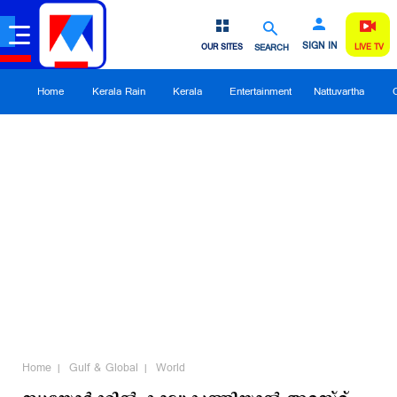
SIGN IN
OUR SITES
SEARCH
LIVE TV
Home
Kerala Rain
Kerala
Entertainment
Nattuvartha
Home
Gulf & Global
World