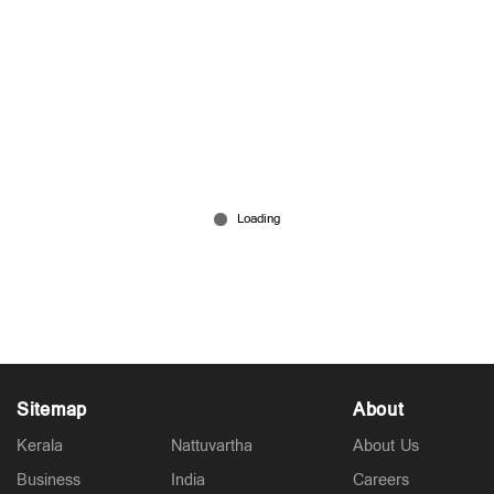
ടിബറ്റന്‍ പതാകയുമായി യുഎന്‍
ആസ്ഥാനത്തെത്തി തീകൊളുത്തി 52കാരന്‍;
ഞെട്ടിച്ച് വിഡിയോ
Jul 03, 2026
Sitemap
About
Kerala
Nattuvartha
About Us
Business
India
Careers