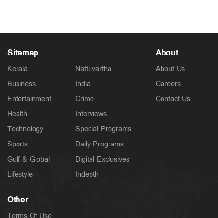
Jul 18, 2026
Sitemap
About
Kerala
Nattuvartha
About Us
Business
India
Careers
Entertainment
Crime
Contact Us
Health
Interviews
Technology
Special Programs
Sports
Daily Programs
Gulf & Global
Digital Exclusives
Lifestyle
Indepth
Other
Terms Of Use