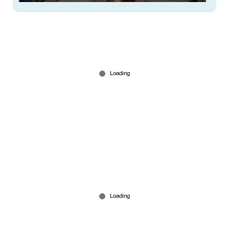
ജയിലിലെ കൃഷിപ്പണിക്കിടെ പ്രണയം;
കൊലക്കേസ് തടവുകാര്‍ക്ക് വിവാഹത്തിനു
അനുമതി
Jul 18, 2026
'ഇന്ത്യ വാക്കുമാറ്റി, അടിമുടി സ്വാര്‍ഥര്‍'! ബുള്ളറ്റ്
ട്രെയിനില്‍ പഴിച്ച് ജപ്പാന്‍; അസംബന്ധമെന്ന്
വിദേശകാര്യമന്ത്രാലയം