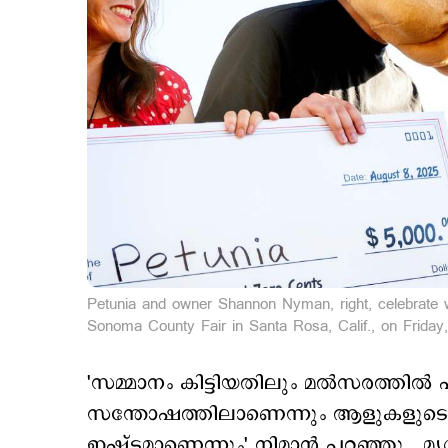
Petunia and owner Shannon Nyman, right, celebrate wi
Sonoma County Fair in Santa Rosa, Calif., on Friday
'സമ്മാനം കിട്ടിയതിലും മല്‍സരത്തില
സന്തോഷത്തിലാണെന്നും ആളുകളുടെ ശ
ഇഷ്ടമാണെന്നും' നിമാൻ പറഞ്ഞു.‌