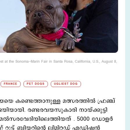
t at the Sonoma-Marin Fair in Santa Rosa, California, U.S., August 8,
FRANCE
PET DOGS
UGLIEST DOG
െ കണ്ടെത്താനുള്ള മത്സരത്തിൽ ഫ്രഞ്ച്
ിയായി. രണ്ടരവയസുകാരി നായ്ക്കുട്ടി
മല്‍സരവേദിയിലെത്തിയത് . 5000 ഡോളർ
ട്ട് ബിയറിന്‍റെ ലിമിറ്റഡ് എഡിഷൻ