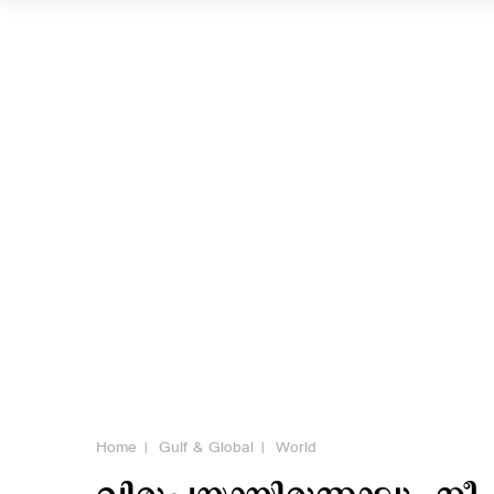
Home
Gulf & Global
World