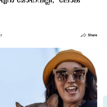
 എന്‍ മോഹവല്ലി; ‌ ലോക
Share
ST