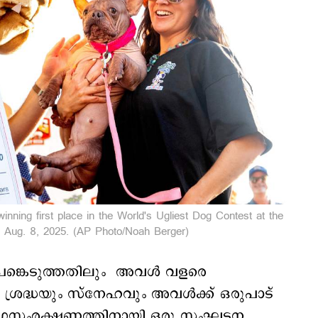
nning first place in the World's Ugliest Dog Contest at the
, Aug. 8, 2025. (AP Photo/Noah Berger)
്‍ പങ്കെടുത്തതിലും അവൾ വളരെ
്രദ്ധയും സ്നേഹവും അവൾക്ക് ഒരുപാട്
 മൃഗസംരക്ഷണത്തിനായി ഒരു സംഘടന