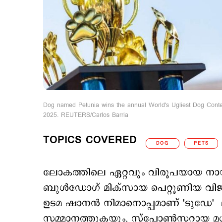
Dog named Petunia wins the annual World's Ugliest Dog Contes
2025. REUTERS/Carlos Barria
TOPICS COVERED
DOG
PETS
ലോകത്തിലെ ഏറ്റവും വിരൂപയായ നായയ
ബുൾഡോഗ് മിക്സായ പെറ്റൂണിയ വിജയ
ഉടമ ഷാനൻ നിമാനൊപ്പമാണ് 'ടുഡേ' 
സമ്മാനത്തുകയും, സ്പോൺസറായ മഗ് റൂ