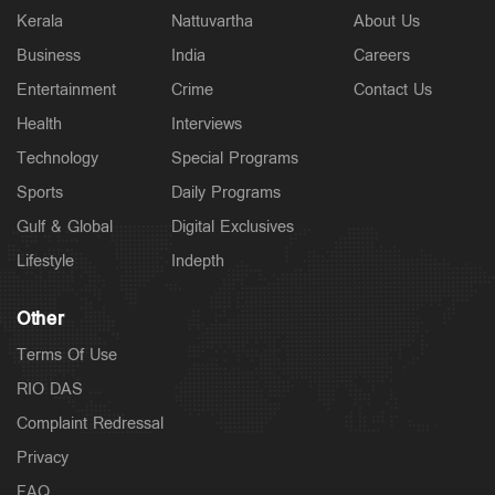
Kerala
Nattuvartha
About Us
Business
India
Careers
Entertainment
Crime
Contact Us
Health
Interviews
Technology
Special Programs
Sports
Daily Programs
Gulf & Global
Digital Exclusives
Lifestyle
Indepth
Other
Terms Of Use
RIO DAS
Complaint Redressal
Privacy
FAQ