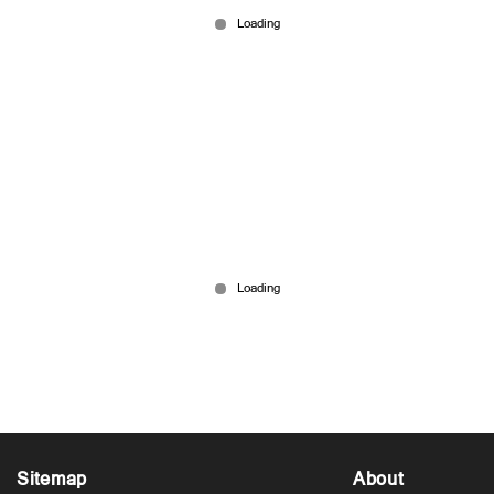
'കുഞ്ഞിന്‍റെ തലവെട്ടിയെടുത്ത് കഴിച്ചു സര്‍';
പാകിസ്ഥാനിലെ നരഭോജി സഹോദരങ്ങളുടെ കഥ
Dec 30, 2025
Sitemap
About