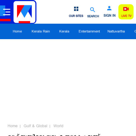
SIGN IN
OUR SITES
SEARCH
LIVE TV
Home
Kerala Rain
Kerala
Entertainment
Nattuvartha
Home
Gulf & Global
World