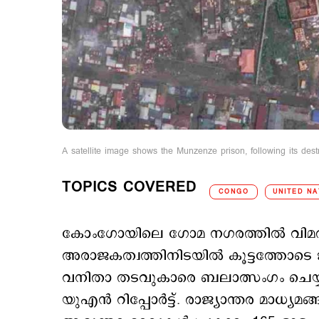
A satellite image shows the Munzenze prison, following its de
TOPICS COVERED
CONGO
UNITED NA
കോംഗോയിലെ ഗോമ നഗരത്തിൽ വിമത 
അരാജകത്വത്തിനിടയില്‍ കൂട്ടത്തോടെ 
വനിതാ തടവുകാരെ ബലാത്സംഗം ചെയ്
യുഎൻ റിപ്പോർട്ട്. രാജ്യാന്തര മാധ്യമ