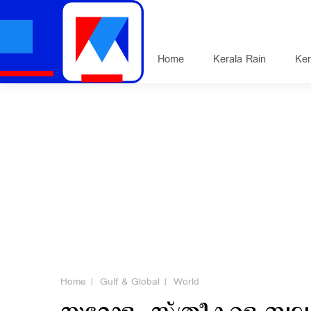
Home
Kerala Rain
Ker
Home
Gulf & Global
World