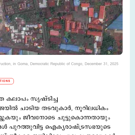
struction, in Goma, Democratic Republic of Congo, December 31, 2025
TIONS
കലാപം സ‍ൃഷ്ടിച്ച
ജയില്‍ ചാടിയ തടവുകാര്‍, നൂറിലധികം
യുകയും ജീവനോടെ ചുട്ടുകൊന്നതായും
ങ്ങള്‍ പുറത്തുവിട്ട ഐക്യരാഷ്ട്രസഭയുടെ