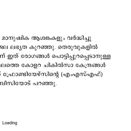
മാനുഷിക ആശങ്കകളും വർദ്ധിച്ചു
ധജല ലഭ്യത കുറഞ്ഞു. തെരുവുകളിൽ
ഇത് രോഗങ്ങള്‍ പൊട്ടിപ്പുറപ്പെടാനുള്ള
്ഥലത്തെ കോളറ ചികില്‍സാ കേന്ദ്രങ്ങള്‍
്രോണ്ടിയേഴ്‌സിന്റെ (എംഎസ്എഫ്)
ിബിസിയോട് പറഞ്ഞു.