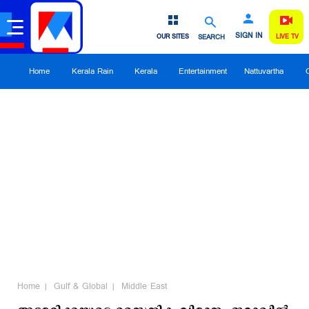
SIGN IN
OUR SITES
SEARCH
LIVE TV
Home
Kerala Rain
Kerala
Entertainment
Nattuvartha
Home
Gulf & Global
Middle East