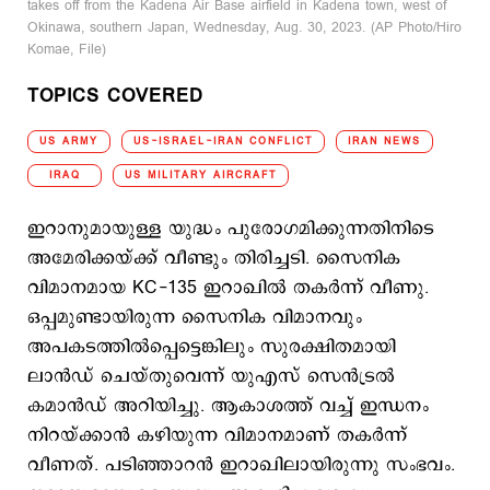
takes off from the Kadena Air Base airfield in Kadena town, west of
Okinawa, southern Japan, Wednesday, Aug. 30, 2023. (AP Photo/Hiro
Komae, File)
TOPICS COVERED
US ARMY
US-ISRAEL-IRAN CONFLICT
IRAN NEWS
IRAQ
US MILITARY AIRCRAFT
ഇറാനുമായുള്ള യുദ്ധം പുരോഗമിക്കുന്നതിനിടെ
അമേരിക്കയ്ക്ക് വീണ്ടും തിരിച്ചടി. സൈനിക
വിമാനമായ KC-135 ഇറാഖില്‍ തകര്‍ന്ന് വീണു.
ഒപ്പമുണ്ടായിരുന്ന സൈനിക വിമാനവും
അപകടത്തില്‍പ്പെട്ടെങ്കിലും സുരക്ഷിതമായി
ലാന്‍ഡ് ചെയ്തുവെന്ന് യുഎസ് സെന്‍ട്രല്‍
കമാന്‍ഡ് അറിയിച്ചു. ആകാശത്ത് വച്ച് ഇന്ധനം
നിറയ്ക്കാന്‍ കഴിയുന്ന വിമാനമാണ് തകര്‍ന്ന്
വീണത്. പടിഞ്ഞാറന്‍ ഇറാഖിലായിരുന്നു സംഭവം.