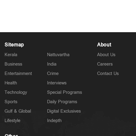
ഇറാനെതിരെ തുടർച്ചയായ പതിനൊന്നാം
രാത്രിയിലും യുഎസ് വ്യോമാക്രമണം,
ആണവനിലയം തകർക്കുമെന്ന് ട്രംപ്
Jul 22, 2026
Sitemap
About
Kerala
Nattuvartha
About Us
Business
India
Careers
Entertainment
Crime
Contact Us
Health
Interviews
Technology
Special Programs
Sports
Daily Programs
Gulf & Global
Digital Exclusives
Lifestyle
Indepth