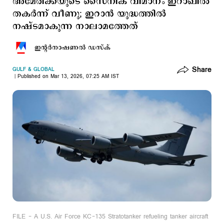
അമേരിക്കയുടെ സൈനിക വിമാനം ഇറാഖില്‍
തകര്‍ന്ന് വീണു; ഇറാന്‍ യുദ്ധത്തില്‍
നഷ്ടമാകുന്ന നാലാമത്തേത്
ഇന്‍റര്‍നാഷണല്‍ ഡസ്ക്
Share
GULF & GLOBAL
Published on Mar 13, 2026, 07:25 AM IST
FILE - A U.S. Air Force KC-135 Stratotanker refueling tanker aircraft