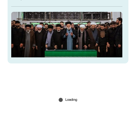
‘മുജ്തബ ഖമനയി 90ശതമാനവും തീര്‍ന്നു’;
പിതാവിന്റെ സംസ്കാരച്ചടങ്ങിലെ അസാന്നിധ്യം
പരാമര്‍ശിച്ച് ട്രംപ്
Jul 14, 2026