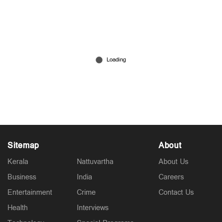
ഇറാന്‍ വിമാനം തടയാന്‍ യെമനെ ആക്രമിച്ച്
സൗദി; പ്രതികാരം ചെയ്യുമെന്ന് ഹൂതികള്‍
Jul 14, 2026
Sitemap
About
Kerala
Nattuvartha
About Us
Business
India
Careers
Entertainment
Crime
Contact Us
Health
Interviews