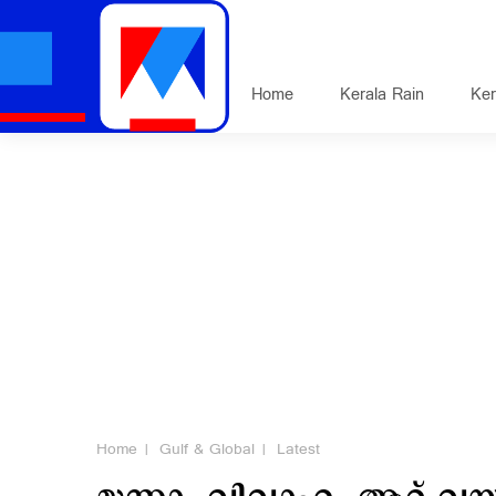
Home
Kerala Rain
Ker
Home
Gulf & Global
Latest