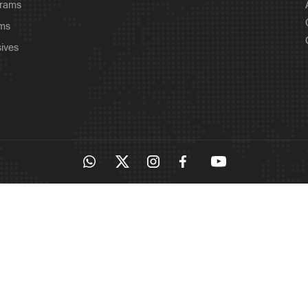
grams
ams
sives