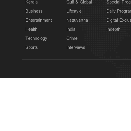
Kerala
Gulf & Global
Special Pro
Business
Lifestyle
Daily Progr
Entertainment
Nattuvartha
Digital Exclu
Health
India
Indepth
Technology
Crime
Sports
Interviews