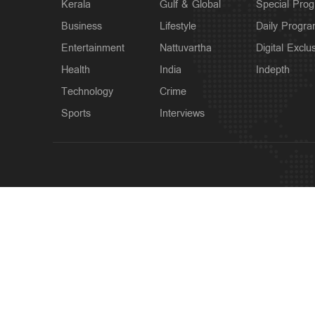
Kerala
Gulf & Global
Special Pro
Business
Lifestyle
Daily Progr
Entertainment
Nattuvartha
Digital Exclu
Health
India
Indepth
Technology
Crime
Sports
Interviews