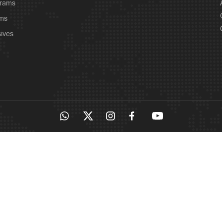
grams
ams
sives