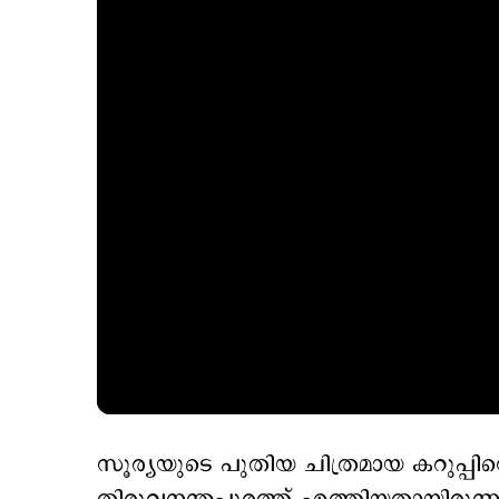
സൂര്യയുടെ പുതിയ ചിത്രമായ കറുപ്പിന്