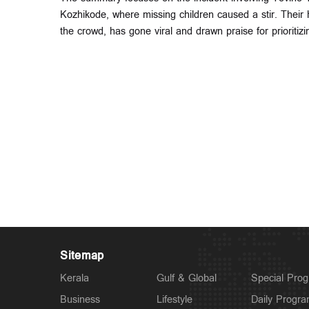
Kozhikode, where missing children caused a stir. Their h
the crowd, has gone viral and drawn praise for prioritizin
Sitemap
Kerala
Gulf & Global
Special Pro
Business
Lifestyle
Daily Progr