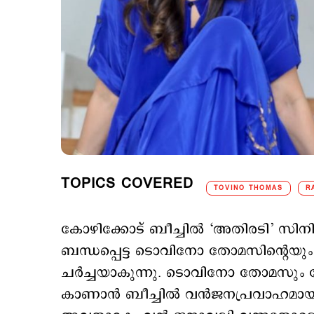
TOPICS COVERED
TOVINO THOMAS
R
കോഴിക്കോട് ബീച്ചിൽ ‘അതിര‌ടി’ സി
ബന്ധപ്പെട്ട ടൊവിനോ തോമസിന്റെയു
ചർച്ചയാകുന്നു. ടൊവിനോ തോമസും
കാണാൻ ബീച്ചിൽ വൻജനപ്രവാഹമായിരു