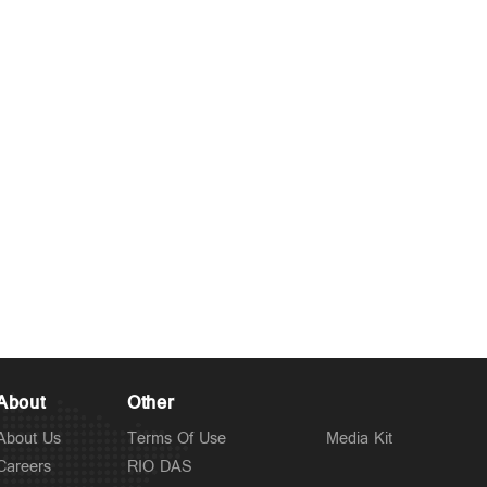
About
Other
About Us
Terms Of Use
Media Kit
Careers
RIO DAS