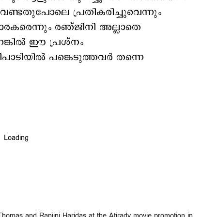
ണ്ടതുപോലെ പ്രതികരിച്ചുവെന്നും
രകരെന്നും രഞ്ജിനി അല്ലാതെ
െങ്കിൽ ഈ പ്രശ്നം
ിപാടിയിൽ പങ്കെടുത്തവർ തന്നെ
Thomas and Ranjini Haridas at the Atirady movie promotion in