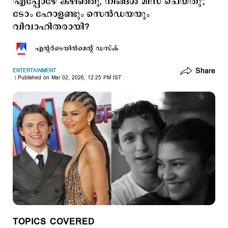
'എപ്പോഴേ കഴിഞ്ഞു, നിങ്ങള്‍ മിസ് ചെയ്തു';
ടോം ഹോളണ്ടും സെന്‍ഡയയും
വിവാഹിതരായി?
എന്‍റര്‍ടെയിന്‍മെന്‍റ് ഡസ്ക്
Share
ENTERTAINMENT
Published on Mar 02, 2026, 12:25 PM IST
TOPICS COVERED