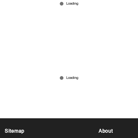
'ദി വയർ, ഇറ്റ്: ചാപ്റ്റർ ടു' എന്നിവയിലൂടെ
പ്രശസ്തനായ, നടൻ ജെയിംസ് റാൻസൺ
അന്തരിച്ചു
Dec 22, 2025
Sitemap
About