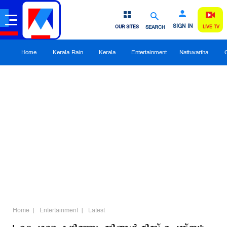
SIGN IN
OUR SITES
SEARCH
LIVE TV
Home
Kerala Rain
Kerala
Entertainment
Nattuvartha
Home
Entertainment
Latest