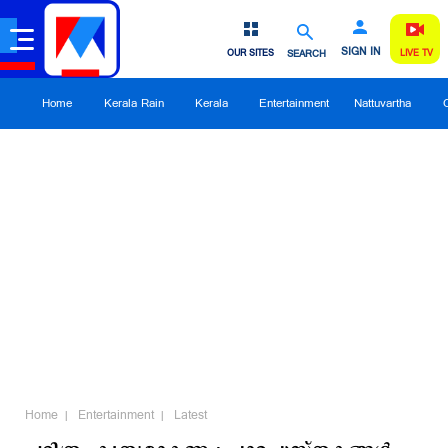
SIGN IN
OUR SITES
SEARCH
LIVE TV
Home
Kerala Rain
Kerala
Entertainment
Nattuvartha
Home
Entertainment
Latest