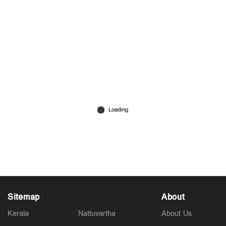
ദിലീപ് മോശമായി പെരുമാറി, ബാന്ദ്രയിൽ
അഭിനയിക്കാൻ പോയത് അപമാനവും
സങ്കടവുമുണ്ടാക്കി: ഗണേഷ് കുമാര്‍
Mar 01, 2026
Sitemap
About
Kerala
Nattuvartha
About Us