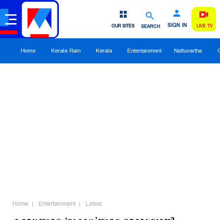
SIGN IN
OUR SITES
SEARCH
LIVE TV
Home
Kerala Rain
Kerala
Entertainment
Nattuvartha
Home
Entertainment
Latest