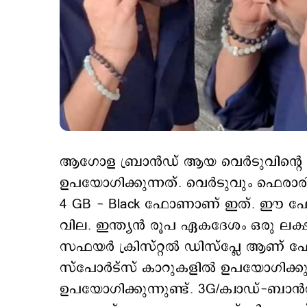
ആഗോള ബ്രാൻഡ് ആയ വെർടുവിന്
ഉപയോഗിക്കുന്നത്. വെർടുവും ഫെരാരിയു
4 GB - Black ഫോണാണ് ഇത്. ഈ ഫ
വില. ഇന്ത്യൻ രൂപ ഏകദേശം ഒരു ലക്
സഫയർ ക്രിസ്റ്റൽ ഡിസ്‌പ്ലേ ആണ് ഫ
സ്‌പോർട്‌സ് കാറുകളിൽ ഉപയോഗിക്
ഉപയോഗിക്കുന്നുണ്ട്. 3G/ക്വാഡ്-