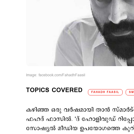
Image: facebook.com/FahadhFaasil
TOPICS COVERED
FAHADH FAASIL
SM
കഴിഞ്ഞ ഒരു വര്‍ഷമായി താന്‍ സ്മാര്‍ട
ഫഹദ് ഫാസില്‍. 'ദ് ഹോളിവുഡ് റിപ്പോര
സോഷ്യല്‍ മീഡിയ ഉപയോഗത്തെ കുറിച്ച