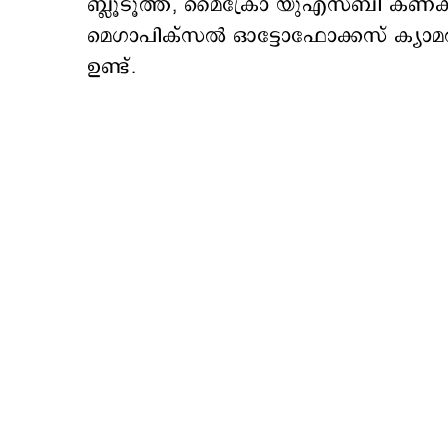
ബ്ലൂടൂത്ത്, മൈക്രോ യുഎസ്ബി കണക്റ്
മെഗാപിക്‌സൽ ഓട്ടോഫോക്കസ് ക്യാ
ഉണ്ട്.