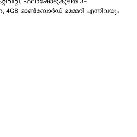
റിവിറ്റി, ഫ്‌ലാഷോടുകൂടിയ 3-
മറ, 4GB ഓൺബോർഡ് മെമ്മറി എന്നിവയും