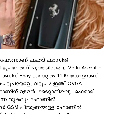
റെ ഫോണാണ് ഫഹദ് ഫാസിൽ
ം ചേർന്ന് പുറത്തിറക്കിയ Vertu Ascent -
ോണിന് Ebay സൈറ്റിൽ 1199 ഡോളറാണ്
ഷം രൂപയോളം വരും. 2 ഇഞ്ച് QVGA
ോണിന് ഉള്ളത്. ടൈറ്റാനിയവും ഫെരാരി
കുന്ന തുകലും ഫോണിൽ
ബാൻഡ് GSM പിന്തുണയുള്ള ഫോണിൽ