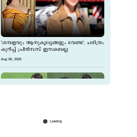
'ശമ്പളവും ആനുകൂല്യങ്ങളും വേണ്ട'; ചരിത്രം
കുറിച്ച് പ്രിന്‍സസ് ഇസബെല്ല
Aug 06, 2026
ലമീന്‍ യമാല്‍ അച്ഛനാകാന്‍ പോകുന്നു?;