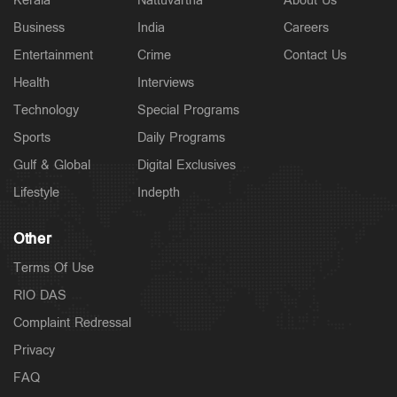
Kerala
Nattuvartha
About Us
Business
India
Careers
Entertainment
Crime
Contact Us
Health
Interviews
Technology
Special Programs
Sports
Daily Programs
Gulf & Global
Digital Exclusives
Lifestyle
Indepth
Other
Terms Of Use
RIO DAS
Complaint Redressal
Privacy
FAQ