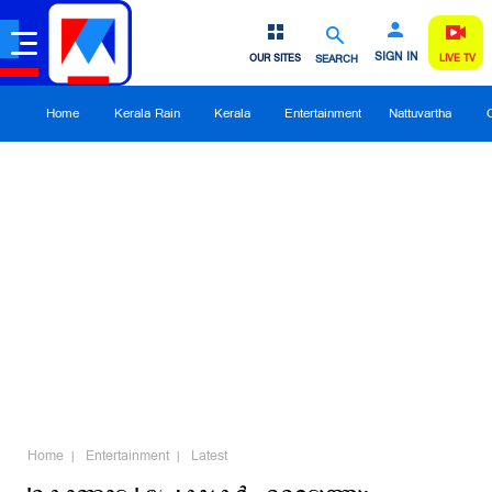
SIGN IN
OUR SITES
SEARCH
LIVE TV
Home
Kerala Rain
Kerala
Entertainment
Nattuvartha
Home
Entertainment
Latest