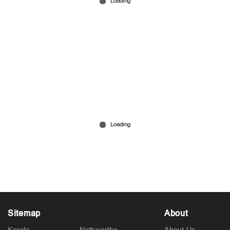
പാര്‍ട്ടിയാണെന്‍റെ കരുത്ത്, ഭയം; ഞാനൊരു
സാധാരണക്കാരന്‍; പിണറായി വിജയന്‍
Feb 26, 2026
Sitemap
About