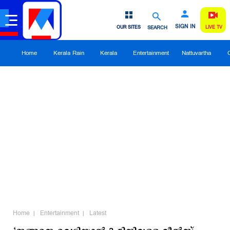
SIGN IN
OUR SITES
SEARCH
LIVE TV
Home
Kerala Rain
Kerala
Entertainment
Nattuvartha
Home
Entertainment
Latest