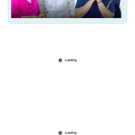
ടൂറിസ്റ്റുകളായി വയനാട്ടിൽ വന്നവര്‍ക്ക് നാടിന്‍റെ
വേദന അറിയില്ലെന്ന് രമ്യ; ഒളിയമ്പ് പ്രിയങ്കയെയോ
എന്ന് സോഷ്യല്‍ മീഡിയ
Mar 02, 2026