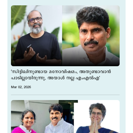
'സിദ്ദിഖിനുണ്ടായ മനോവിഷമം, അതുണ്ടാവാൻ
പാടില്ലായിരുന്നു, അയാൾ നല്ല എംഎൽഎ'
Mar 02, 2026