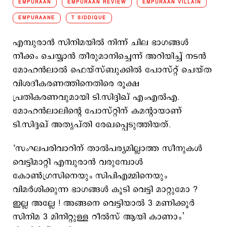
EMPURAAN
EMPURAAN REVIEW
EMPURAAN VILLAIN
EMPURAANE
T SIDDIQUE
എമ്പുരാൻ സിനിമയിൽ നിന്ന് ചില ഭാഗങ്ങൾ
നീക്കം ചെയ്യാൻ തീരുമാനിച്ചെന്ന് അറിയിച്ച് നടൻ
മോഹൻലാൽ ഫെയ്സ്ബുക്കിൽ പോസ്റ്റ് ചെയ്ത
വിശദീകരണത്തിനെതിരെ രൂക്ഷ
പ്രതികരണവുമായി ടി.സിദ്ദിഖ് എംഎൽഎ.
മോഹൻലാലിന്റെ പോസ്റ്റിന് കമന്റായാണ്
ടി.സിദ്ദഖ് അതൃപ്തി േരഖപ്പെടുത്തിയത്.
‘സംഘപരിവാറിന് താൽപര്യമില്ലാത്ത സീനുകൾ
വെട്ടിമാറ്റി എമ്പുരാൻ വരുമ്പോൾ
കോൺഗ്രസിനെയും സിപിഎമ്മിനെയും
വിമർശിക്കുന്ന ഭാഗങ്ങൾ കൂടി വെട്ടി മാറ്റുമോ ?
ഇല്ല അല്ലേ ! അങ്ങനെ വെട്ടിയാൽ 3 മണിക്കൂർ
സിനിമ 3 മിനിറ്റുള്ള റീൽസ് ആയി കാണാം’