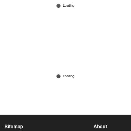
Dec 01, 2025
തെന്നിന്ത്യൻ നടി സാമന്ത റൂത്ത് പ്രഭു
വിവാഹിതയായി
Dec 01, 2025
Sitemap
About