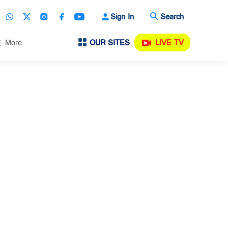
Sign In
Search
OUR SITES
LIVE TV
More