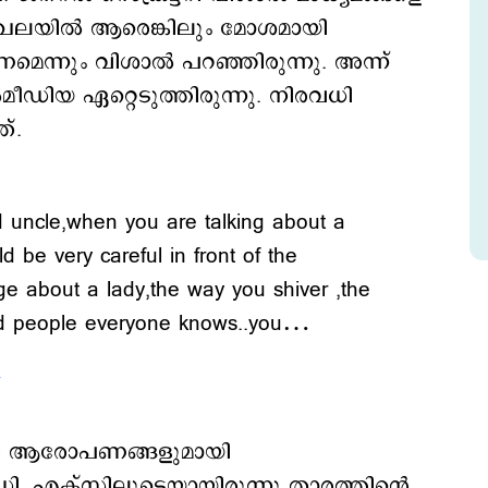
േഖലയില്‍ ആരെങ്കിലും മോശമായി
മെന്നും വിശാല്‍ പറഞ്ഞിരുന്നു. അന്ന്
മീഡിയ ഏറ്റെടുത്തിരുന്നു. നിരവധി
ത്.
d uncle,when you are talking about a
 be very careful in front of the
ge about a lady,the way you shiver ,the
od people everyone knows..you…
4
ിരെ ആരോപണങ്ങളുമായി
ഡി. എക്സിലൂടെയായിരുന്നു താരത്തിന്‍റെ