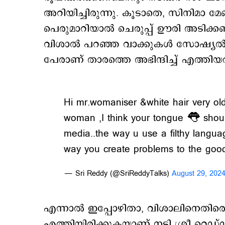
അറിയിച്ചിരുന്നു. കൂടാതെ, സിനിമാ മ
പെരുമാറിയാല്‍ ചെരുപ്പ് ഊരി അടിക്കണ
വിശാല്‍ പറഞ്ഞ വാക്കുകള്‍ സോഷ്യല്‍
പേരാണ് താരത്തെ അഭിന്ദിച്ച് എത്തിയ
Hi mr.womaniser &white hair very ol
woman ,I think your tongue 👅 should
media..the way u use a filthy langua
way you create problems to the go
— Sri Reddy (@SriReddyTalks)
August 29, 202
എന്നാല്‍ ഇപ്പോഴിതാ, വിശാലിനെത
എത്തിയിരിക്കുകയാണ് നടി ശ്രീ റെഡ്