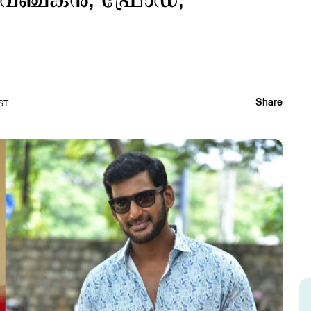
വഞ്ചകന്‍; ഫ്രോഡ്;
Share
IST