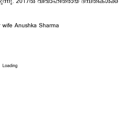
ിരുന്നു. 2017ൽ വിവാഹിതരായ ദമ്പതികൾക്ക്
for wife Anushka Sharma