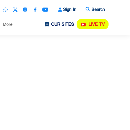
Sign In
Search
OUR SITES
LIVE TV
More