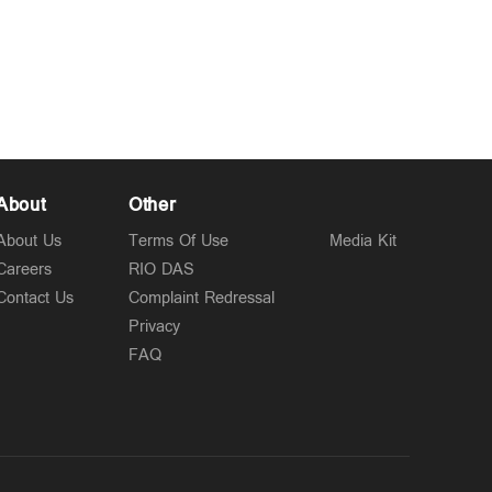
About
Other
About Us
Terms Of Use
Media Kit
Careers
RIO DAS
Contact Us
Complaint Redressal
Privacy
FAQ