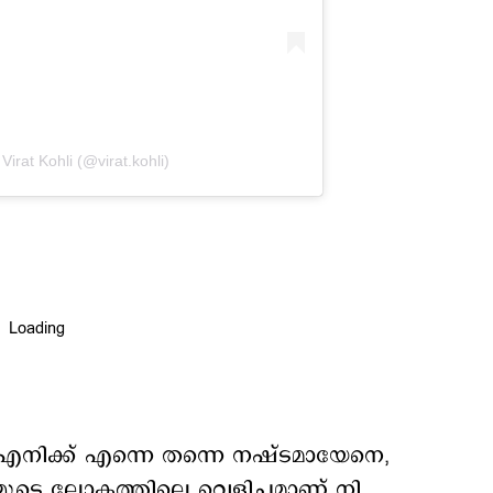
Virat Kohli (@virat.kohli)
ല്‍ എനിക്ക് എന്നെ തന്നെ നഷ്ടമായേനെ,
്മുടെ ലോകത്തിലെ വെളിച്ചമാണ് നി.