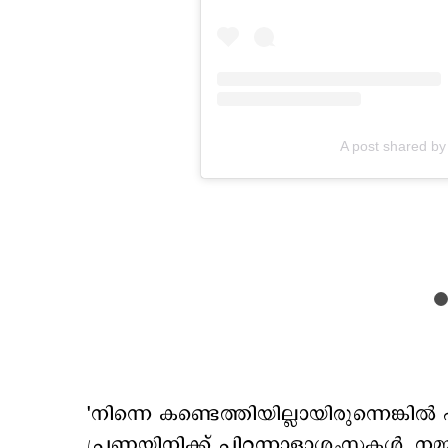
A post shared by 
'നിന്നെ കണ്ടെത്തിയില്ലായിരുന്നെങ്കി
പ്രണയിനിക്ക് പിറന്നാളാശംസകള്‍. നമ