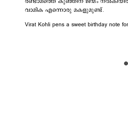
രണ്ടാമത്തെ കുഞ്ഞിന് ജന്മം നല്‍കിയ
വാമിക എന്നൊരു മകളുമുണ്ട്.
Virat Kohli pens a sweet birthday note 