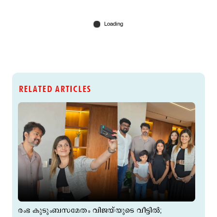
RELATED ARTICLES
രംഭ കുടുംബസമേതം വിജയ്‌യുടെ വീട്ടില്‍;