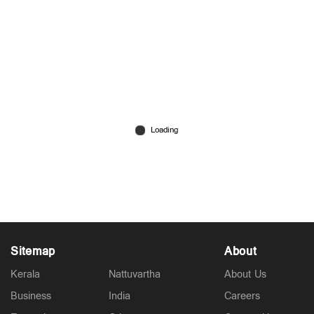
‘സെറ്റിലെ ലൈറ്റ് ഓഫാക്കി പേടിപ്പിച്ചു, പുറത്തു
തട്ടി’; രജനിയെക്കുറിച്ച് രംഭ; വിവാദം
Jan 07, 2024
Sitemap
About
Kerala
Nattuvartha
About Us
Business
India
Careers