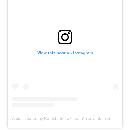
View this post on Instagram
A post shared by RambhaIndrakumar💕 (@rambhaindran_)