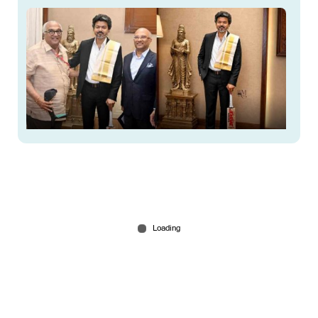
വിജയ്ക്ക് കോലിയുടെ ഓട്ടോഗ്രാഫുള്ള ബാറ്റ്
സമ്മാനം! വൈറലായി ചിത്രം
May 23, 2026