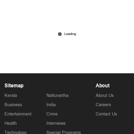
ടോക്സിക്കിലുള്ളത് ഫീമെയില്‍ ഗേസ്, ഗീതു
കൊണ്ടുവന്നത് പുതുമയുള്ള ഇമോഷണൽ
ഡെപ്പ്ത്ത്: യഷ്
May 20, 2026
Sitemap
About
Kerala
Nattuvartha
About Us
Business
India
Careers
Entertainment
Crime
Contact Us
Health
Interviews
Technology
Special Programs