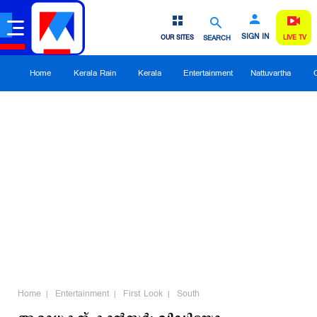
SIGN IN
OUR SITES
SEARCH
LIVE TV
Home
Kerala Rain
Kerala
Entertainment
Nattuvartha
Home
Entertainment
First Look
South