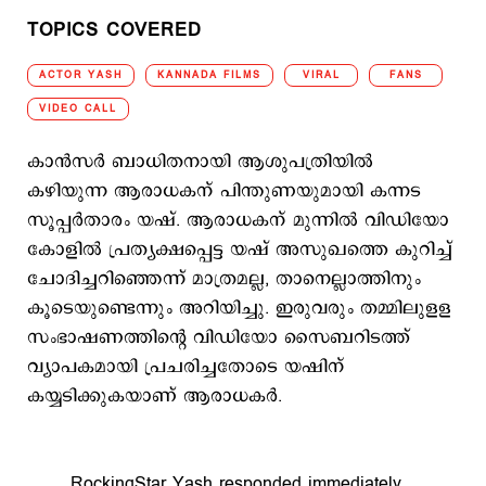
TOPICS COVERED
ACTOR YASH
KANNADA FILMS
VIRAL
FANS
VIDEO CALL
കാന്‍സര്‍ ബാധിതനായി ആശുപത്രിയില്‍
കഴിയുന്ന ആരാധകന് പിന്തുണയുമായി കന്നട
സൂപ്പര്‍താരം യഷ്. ആരാധകന് മുന്നില്‍ വിഡിയോ
കോളില്‍ പ്രത്യക്ഷപ്പെട്ട യഷ് അസുഖത്തെ കുറിച്ച്
ചോദിച്ചറിഞ്ഞെന്ന് മാത്രമല്ല, താനെല്ലാത്തിനും
കൂടെയുണ്ടെന്നും അറിയിച്ചു. ഇരുവരും തമ്മിലുളള
സംഭാഷണത്തിന്‍റെ വിഡിയോ സൈബറിടത്ത്
വ്യാപകമായി പ്രചരിച്ചതോടെ യഷിന്
കയ്യടിക്കുകയാണ് ആരാധകര്‍.
RockingStar Yash responded immediately