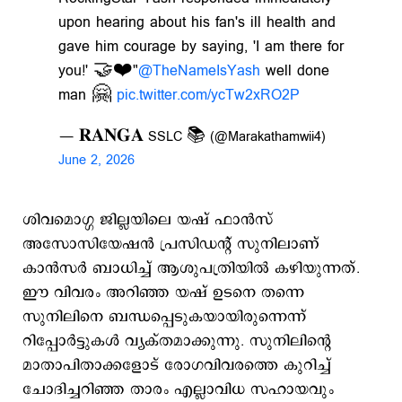
upon hearing about his fan's ill health and
gave him courage by saying, 'I am there for
you!' 🤝❤️"
@TheNameIsYash
well done
man 🤗
pic.twitter.com/ycTw2xRO2P
— 𝐑𝐀𝐍𝐆𝐀 SSLC 📚 (@Marakathamwii4)
June 2, 2026
ശിവമൊഗ്ഗ ജില്ലയിലെ യഷ് ഫാന്‍സ്
അസോസിയേഷന്‍ പ്രസിഡന്‍റ് സുനിലാണ്
കാന്‍സര്‍ ബാധിച്ച് ആശുപത്രിയില്‍ കഴിയുന്നത്.
ഈ വിവരം അറിഞ്ഞ യഷ് ഉടനെ തന്നെ
സുനിലിനെ ബന്ധപ്പെടുകയായിരുന്നെന്ന്
റിപ്പോര്‍ട്ടുകള്‍ വ്യക്തമാക്കുന്നു. സുനിലിന്‍റെ
മാതാപിതാക്കളോട് രോഗവിവരത്തെ കുറിച്ച്
ചോദിച്ചറിഞ്ഞ താരം എല്ലാവിധ സഹായവും