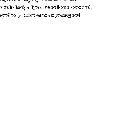
ബേസിലിന്‍റെ ചിത്രം. ടൊവിനോ തോമസ്,
രത്തില്‍ പ്രധാനകഥാപാത്രങ്ങളായി