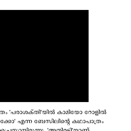
ത്രം 'പരാശക്തി'യില്‍ കാമിയോ റോളില്‍
ാക്കോ' എന്ന ബേസിലിന്‍റെ കഥാപാത്രം
്‍പ്രൈസായിരുന്നു. 'അതിരടി'യാണ്