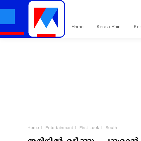
Home
Kerala Rain
Ker
Home
Entertainment
First Look
South