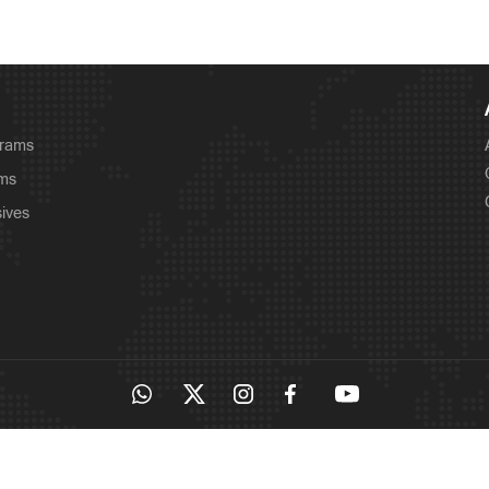
grams
ams
sives