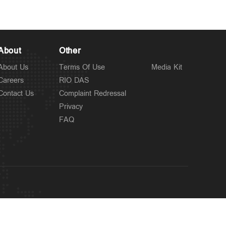
About
Other
About Us
Terms Of Use
Media Kit
Careers
RIO DAS
Contact Us
Complaint Redressal
Privacy
FAQ