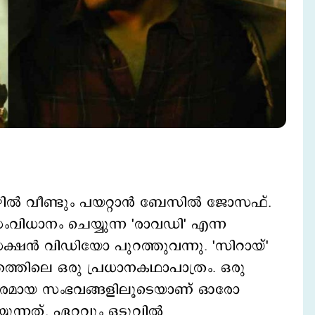
ില്‍ വീണ്ടും പയറ്റാന്‍ ബേസില്‍ ജോസഫ്.
ിധാനം ചെയ്യുന്ന 'രാവഡി' എന്ന
രൊഡക്ഷന്‍ വിഡിയോ പുറത്തുവന്നു. 'സിറായ്'
്തിലെ ഒരു പ്രധാനകഥാപാത്രം. ഒരു
 രസകരമായ സംഭവങ്ങളിലൂടെയാണ് ഓരോ
്നത്. ഏറ്റവും ഒടുവില്‍