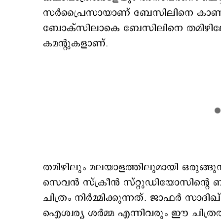
സര്‍പ്രൈസായാണ് ബേസിലിനെ കാണിക്
ബോക്സിലാകെ ബേസിലിനെ തമിഴിലേക്
കമന്‍റുകളാണ്.
തമിഴിലും മലയാളത്തിലുമായി ഒരുങ്ങുന
സെവൻ സ്ക്രീൻ സ്റ്റുഡിയോസിന്റെ
ചിത്രം നിർമ്മിക്കുന്നത്. ജാഫർ സാദ
ഐശ്വര്യ ശർമ്മ എന്നിവരും ഈ ചിത്രത