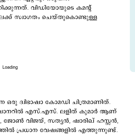
കുന്നത്. വിഡിയോയുടെ കമന്‍റ്
ക് സ്വാഗതം ചെയ്തുകൊണ്ടുള്ള
്ന ഒരു ദ്വിഭാഷാ കോമഡി ചിത്രമാണിത്.
 ബാനറിൽ എസ്.എസ്. ലളിത് കുമാർ ആണ്
ിഖ്, ജോൺ വിജയ്, സത്യൻ, ഷാരിഖ് ഹസ്സൻ,
്തിൽ പ്രധാന വേഷങ്ങളിൽ എത്തുന്നുണ്ട്.