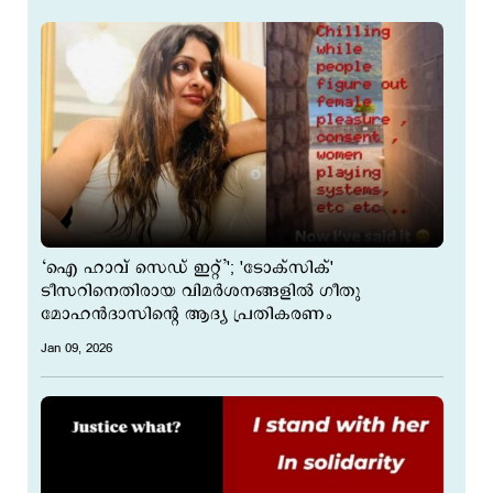
‘ഐ ഹാവ് സെഡ് ഇറ്റ്’'; 'ടോക്സിക്'
ടീസറിനെതിരായ വിമർശനങ്ങളിൽ ഗീതു
മോഹൻദാസിന്‍റെ ആദ്യ പ്രതികരണം
Jan 09, 2026