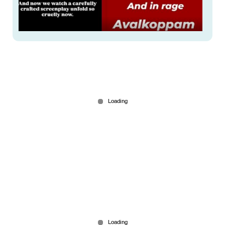
'നീതിയോ? അതെന്താണ്? മുന്‍കൂട്ടി തയാറാക്കിയ
തിരക്കഥ'; അവള്‍ക്കൊപ്പമെന്ന് സുഹൃത്തുക്കള്‍
Dec 08, 2025