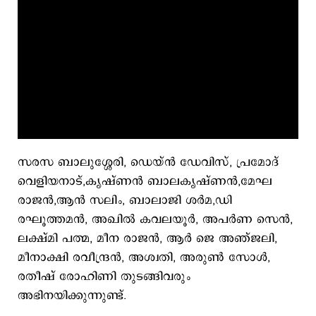
സരസ ബാലുശ്ശേരി, ഡെയ്ൻ ഡേവിസ്, പ്രമോദ്
വെളിയനാട്,കൃഷ്‌ണൻ ബാലകൃഷ്‌ണൻ,മേഘ
രാജൻ,ആൻ സലിം, ബാലാജി ശർമ,ഡി
രഘൂത്തമൻ, അഖിൽ കവലയൂർ, അപർണ സെൻ,
ലക്ഷ്‌മി പത്മ, മീന രാജൻ, ആർ ജെ അഞ്ജലി,
മീനാക്ഷി രവീന്ദ്രൻ, അശ്വതി, അരുൺ സോൾ,
രതീഷ് രോഹിണി തുടങ്ങിവരും
അഭിനയിക്കുന്നുണ്ട്.