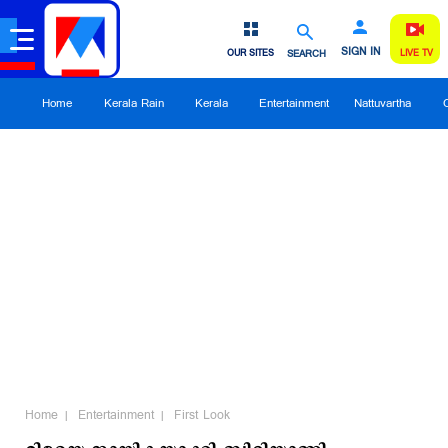
SIGN IN
OUR SITES
SEARCH
LIVE TV
Home
Kerala Rain
Kerala
Entertainment
Nattuvartha
Home
Entertainment
First Look