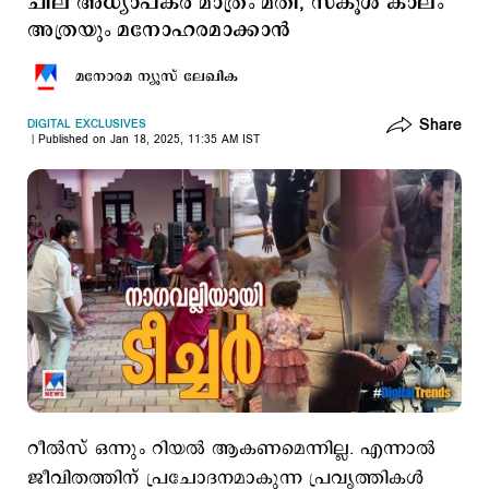
ചില അധ്യാപകര്‍ മാത്രം മതി, സ്കൂള്‍ കാലം
അത്രയും മനോഹരമാക്കാന്‍
മനോരമ ന്യൂസ് ലേഖിക
Share
DIGITAL EXCLUSIVES
Published on Jan 18, 2025, 11:35 AM IST
റീല്‍സ് ഒന്നും റിയല്‍ ആകണമെന്നില്ല. എന്നാല്‍
ജീവിതത്തിന് പ്രചോദനമാകുന്ന പ്രവൃത്തികള്‍