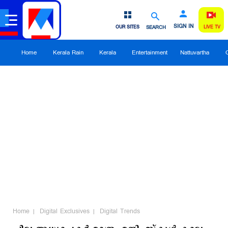
SIGN IN
OUR SITES
SEARCH
LIVE TV
Home
Kerala Rain
Kerala
Entertainment
Nattuvartha
Home
Digital Exclusives
Digital Trends