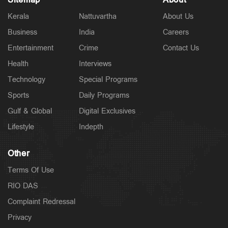
Sitemap
About
Kerala
Nattuvartha
About Us
Business
India
Careers
Entertainment
Crime
Contact Us
Health
Interviews
Technology
Special Programs
Sports
Daily Programs
Gulf & Global
Digital Exclusives
Lifestyle
Indepth
Other
Terms Of Use
RIO DAS
Complaint Redressal
Privacy