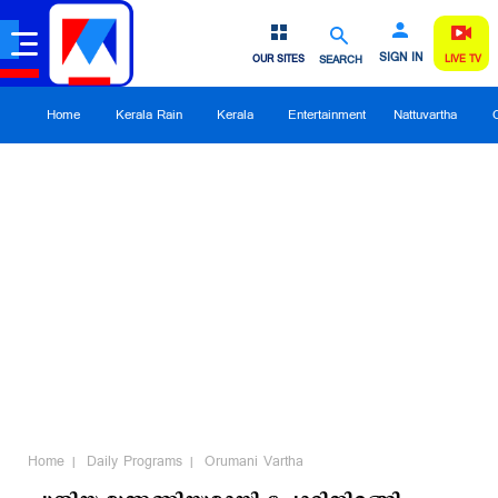
SIGN IN
OUR SITES
SEARCH
LIVE TV
Home
Kerala Rain
Kerala
Entertainment
Nattuvartha
Home
Daily Programs
Orumani Vartha