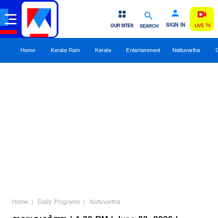
SIGN IN
OUR SITES
SEARCH
LIVE TV
Home
Kerala Rain
Kerala
Entertainment
Nattuvartha
Home
Daily Programs
Nattuvartha