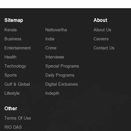
Sitemap
About
Kerala
Nattuvartha
About Us
Business
India
Careers
Entertainment
Crime
Contact Us
Health
Interviews
Technology
Special Programs
Sports
Daily Programs
Gulf & Global
Digital Exclusives
Lifestyle
Indepth
Other
Terms Of Use
RIO DAS