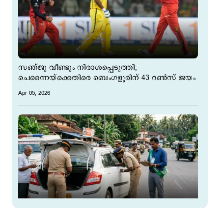
സഞ്ജു വീണ്ടും നിരാശപ്പെടുത്തി;
ചെന്നൈയ്ക്കെതിരെ ബെംഗളൂരിന് 43 റൺസ് ജയം
Apr 05, 2026