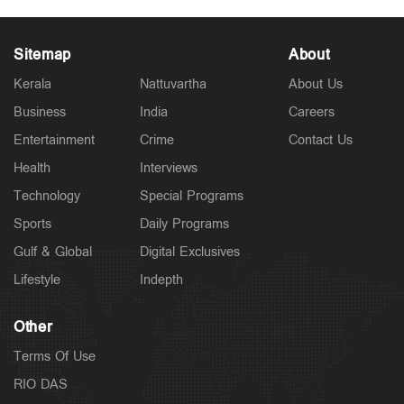
Sitemap
About
Kerala
Nattuvartha
About Us
Business
India
Careers
Entertainment
Crime
Contact Us
Health
Interviews
Technology
Special Programs
Sports
Daily Programs
Gulf & Global
Digital Exclusives
Lifestyle
Indepth
Other
Terms Of Use
RIO DAS