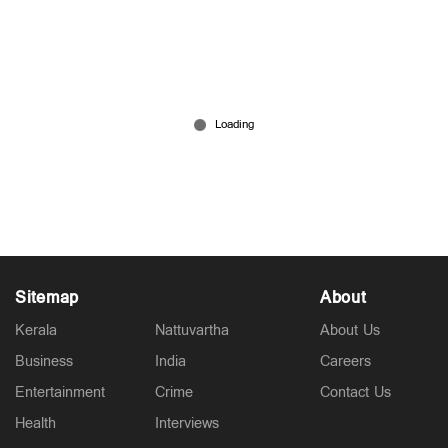
യുദ്ധത്തിന്‍റെ ‘പങ്കുപറ്റി’ ലബനന്‍; ഹിസ്ബുല്ലയെ
തകര്‍ക്കാന്‍ ഇസ്രായേലിന്‍റെ കരയുദ്ധം; കൂട്ട
പലായനം
Mar 04, 2026
Sitemap
About
Kerala
Nattuvartha
About Us
Business
India
Careers
Entertainment
Crime
Contact Us
Health
Interviews