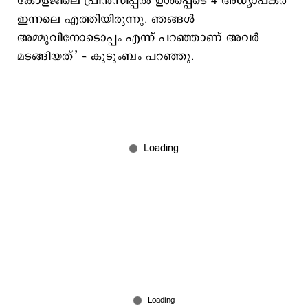
കോളജിലെ പ്രിൻസിപ്പൽ ഉൾപ്പെടെ 4 അധ്യാപകർ
ഇന്നലെ എത്തിയിരുന്നു. ഞങ്ങൾ
അമ്മുവിനോടൊപ്പം എന്ന് പറഞ്ഞാണ് അവർ
മടങ്ങിയത്’ – കുടുംബം പറഞ്ഞു.