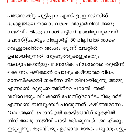
BREAKING NEWS
AMMU DEATH
NURSING STUDENT
പത്തനംതിട്ട ചുട്ടിപ്പാറ എസ്എംഇ നഴ്സിങ്
കോളജിലെ നാലാം വർഷ വിദ്യാർഥിനി അമ്മു
സജീവ് മരിക്കുമ്പോൾ പട്ടിണിയായിരുന്നുവെന്ന്
പോസ്റ്റ്മോർട്ടം റിപ്പോർട്ട്. 50 മില്ലിയിൽ താഴെ
വെള്ളത്തിൻറെ അംശം ആണ് വയറ്റിൽ
ഉണ്ടായിരുന്നത്. സുഹൃത്തുക്കളുടെയും
അധ്യാപകന്റെയും മാനസിക പീഡനത്തെ തുടർന്ന്
ഭക്ഷണം കഴിക്കാൻ പോലും കഴിയാത്ത വിധം
മാനസികമായി തകർന്ന നിലയിലായിരുന്നു അമ്മു
എന്നാണ് കുടുംബത്തിൻറെ പരാതി. അത്
ശരിവെക്കും വിധമാണ് പോസ്റ്റ്മോർട്ടം റിപ്പോർട്ട്
എന്നാണ് ബന്ധുക്കൾ പറയുന്നത്. കഴിഞ്ഞമാസം
15ന് ആണ് ഹോസ്റ്റൽ കെട്ടിടത്തിന് മുകളിൽ
നിന് അമ്മു സജീവ് ചാടി മരിക്കുന്നത്. തലയ്ക്കും
ഇടുപ്പിനും തുടയ്ക്കും ഉണ്ടായ മാരക പരുക്കുകളും