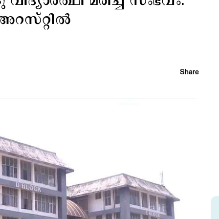
ു വിദ്യാർത്ഥി മരിച്ച സംഭവം:
റസ്റ്റിൽ
Share