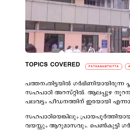
TOPICS COVERED
PATHANAMTHITTA
പത്തനംതിട്ടയിൽ ഗർഭിണിയായിരുന്ന പ്
സഹപാഠി അറസ്റ്റിൽ. ആലപ്പുഴ നൂറന
പലവട്ടം പീഡനത്തിന് ഇരയായി എന്
സഹപാഠിയെങ്കിലും പ്രായപൂർത്തിയ
വയസ്സും ആറുമാസവും. പെൺകുട്ടി ഗ