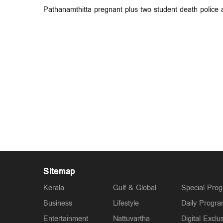
Pathanamthitta pregnant plus two student death police 
Sitemap
Kerala
Gulf & Global
Special Pro
Business
Lifestyle
Daily Progr
Entertainment
Nattuvartha
Digital Exclu