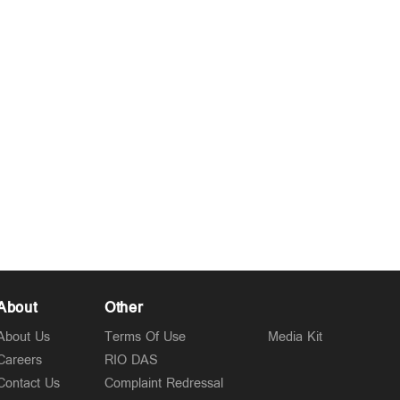
About
Other
About Us
Terms Of Use
Media Kit
Careers
RIO DAS
Contact Us
Complaint Redressal