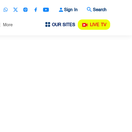
Sign In
Search
OUR SITES
LIVE TV
More