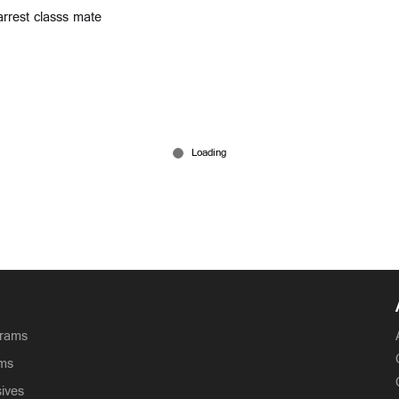
arrest classs mate
grams
ams
sives