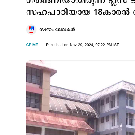
ഗ‍ർഭിണിയായിരുന്ന പ്ലസ് ട
സഹപാഠിയായ 18കാരൻ അ
സ്വന്തം ലേഖകൻ
CRIME
Published on Nov 29, 2024, 07:22 PM IST